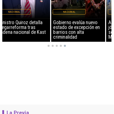
NACIONAL
NACIONAL
Gobierno evalúa nuevo
Alarmante hábito en
estado de excepción en
jóvenes de 13 a 15 años
barrios con alta
según encuesta del
criminalidad
Minsal
La Previa