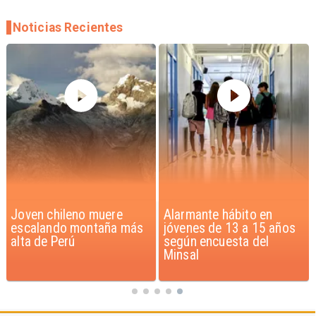
Noticias Recientes
Joven chileno muere
Alarmante hábito en
escalando montaña más
jóvenes de 13 a 15 años
alta de Perú
según encuesta del
Minsal