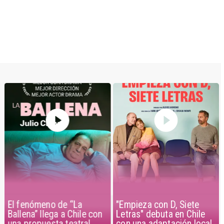
"Empieza con D, Siete
El fenómeno de “La
Letras" debuta en Chile
Ballena” llega a Chile con
con una adaptación local
una propuesta teatral