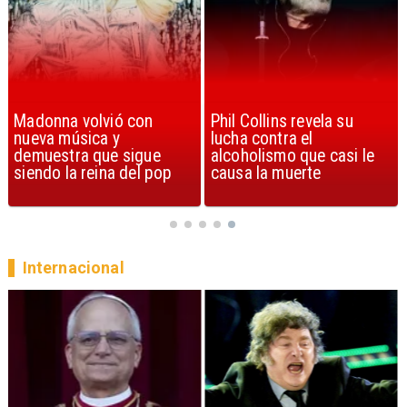
Madonna volvió con
Phil Collins revela su
nueva música y
lucha contra el
demuestra que sigue
alcoholismo que casi le
siendo la reina del pop
causa la muerte
Internacional