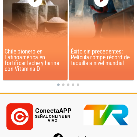
Éxito sin precedentes:
Corte Suprema confirma
Película rompe récord de
pago de $1.000 millones
taquilla a nivel mundial
por caso ProCultura
ConectaAPP
SEÑAL ONLINE EN
VIVO