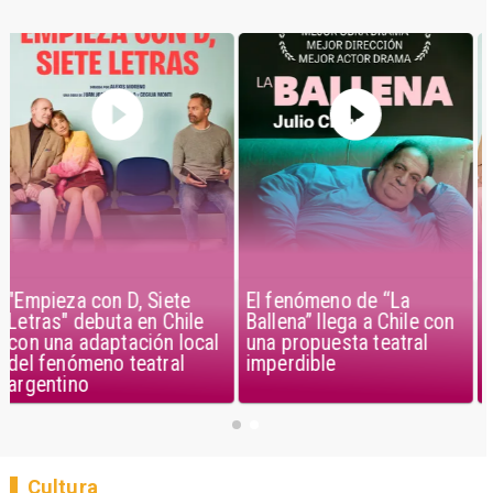
El fenómeno de “La
"Empieza con D, Siete
Ballena” llega a Chile con
Letras" debuta en Chile
una propuesta teatral
con una adaptación local
imperdible
del fenómeno teatral
argentino
Cultura