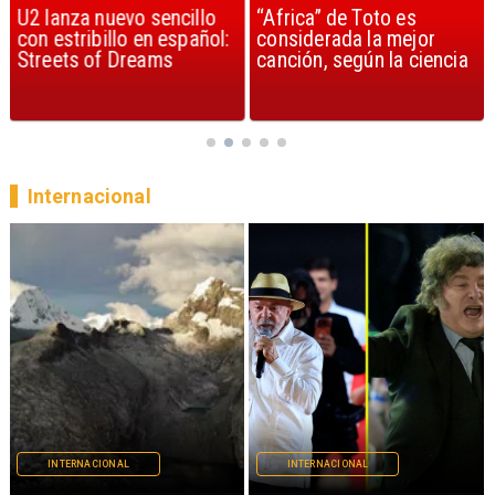
U2 lanza nuevo sencillo
“Africa” de Toto es
con estribillo en español:
considerada la mejor
Streets of Dreams
canción, según la ciencia
Internacional
INTERNACIONAL
INTERNACIONAL