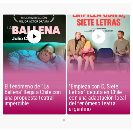
El fenómeno de “La
"Empieza con D, Siete
Ballena” llega a Chile con
Letras" debuta en Chile
una propuesta teatral
con una adaptación local
imperdible
del fenómeno teatral
argentino