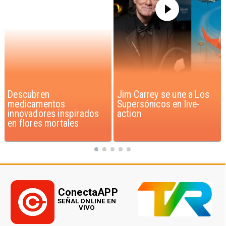
Jim Carrey se une a Los
Iaán: la historia de
Supersónicos en live-
superación que inspira a
action
Chile
ConectaAPP
SEÑAL ONLINE EN
VIVO