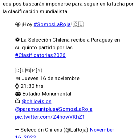
equipos buscarán imponerse para seguir en la lucha por
la clasificación mundialista.
🤩 ¡Hoy
#SomosLaRoja
! 🇨🇱
⚽ La Selección Chilena recibe a Paraguay en
su quinto partido por las
#Clasificatorias2026
.
🇨🇱🆚🇵🇾
📅 Jueves 16 de noviembre
⌚ 21:30 hrs.
🏟️ Estadio Monumental
📺
@chilevision
@paramountplus
#SomosLaRoja
pic.twitter.com/Z4howVKhZ1
— Selección Chilena (@LaRoja)
November
16, 2023