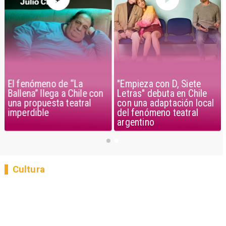
El fenómeno de “La
"Empieza con D, Siete
Ballena” llega a Chile con
Letras" debuta en Chile
una propuesta teatral
con una adaptación local
imperdible
del fenómeno teatral
argentino
Cultura