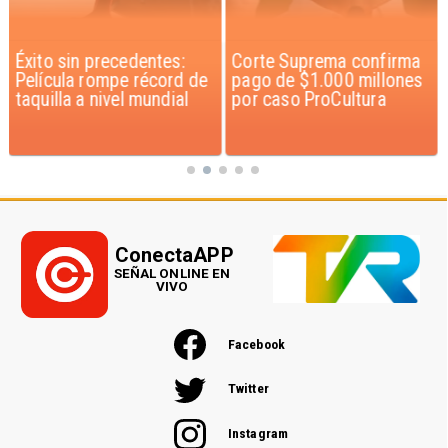
Éxito sin precedentes:
Corte Suprema confirma
Película rompe récord de
pago de $1.000 millones
taquilla a nivel mundial
por caso ProCultura
ConectaAPP
SEÑAL ONLINE EN
VIVO
Facebook
Twitter
Instagram