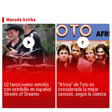
Manada Gotika
U2 lanza nuevo sencillo
“Africa” de Toto es
con estribillo en español:
considerada la mejor
Streets of Dreams
canción, según la ciencia