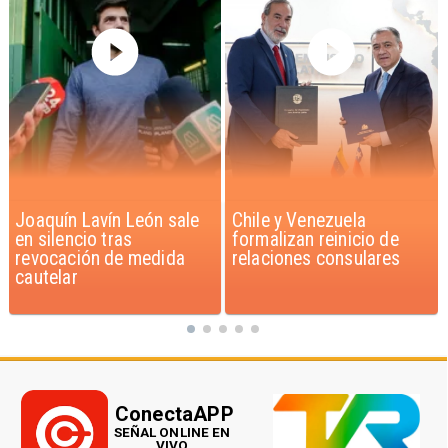
Chile y Venezuela
Feriantes rechazan
formalizan reinicio de
dichos de Camila Flores
relaciones consulares
sobre Fabiola Campillai
ConectaAPP
SEÑAL ONLINE EN
VIVO