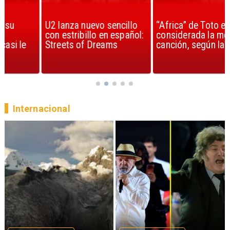
U2 lanza nuevo sencillo
“Africa” de Toto es
con estribillo en español:
considerada la mejor
Streets of Dreams
canción, según la ciencia
Internacional