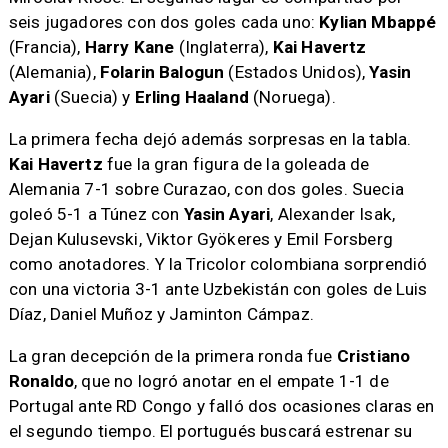
seis jugadores con dos goles cada uno:
Kylian Mbappé
(Francia),
Harry Kane
(Inglaterra),
Kai Havertz
(Alemania),
Folarin Balogun
(Estados Unidos),
Yasin
Ayari
(Suecia) y
Erling Haaland
(Noruega).
La primera fecha dejó además sorpresas en la tabla.
Kai Havertz
fue la gran figura de la goleada de
Alemania 7-1 sobre Curazao, con dos goles. Suecia
goleó 5-1 a Túnez con
Yasin Ayari
, Alexander Isak,
Dejan Kulusevski, Viktor Gyökeres y Emil Forsberg
como anotadores. Y la Tricolor colombiana sorprendió
con una victoria 3-1 ante Uzbekistán con goles de Luis
Díaz, Daniel Muñoz y Jaminton Cámpaz.
La gran decepción de la primera ronda fue
Cristiano
Ronaldo
, que no logró anotar en el empate 1-1 de
Portugal ante RD Congo y falló dos ocasiones claras en
el segundo tiempo. El portugués buscará estrenar su