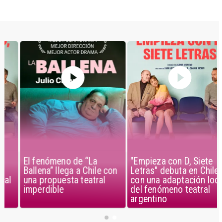
El fenómeno de “La
"Empieza con D, Siete
Ballena” llega a Chile con
Letras" debuta en Chile
una propuesta teatral
con una adaptación local
imperdible
del fenómeno teatral
argentino