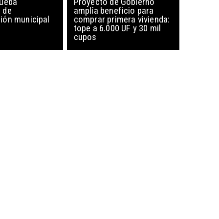
rueba
Proyecto de Gobierno
 de
amplía beneficio para
ón municipal
comprar primera vivienda:
tope a 6.000 UF y 30 mil
cupos