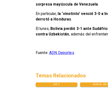
sorpresa mayúscula de Venezuela
.
En particular,
la ‘vinotinto’ venció 3-0 a I
derrotó a Honduras
.
El lunes,
Bolivia perdió 3-1 ante Sudáfric
contra Uzbekistán
, además del enfrenta
Fuente:
ADN Deportes
Temas Relacionados
SUB 17
MUNDIAL SUB-1