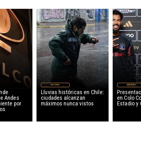
NACIONAL
DEPORTES
ende
Lluvias históricas en Chile:
Presentac
de Andes
ciudades alcanzan
en Colo Co
niente por
máximos nunca vistos
Estadio y
cos