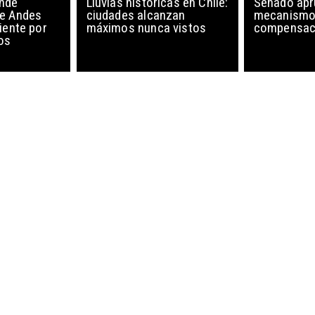
nde
Lluvias históricas en Chile:
Senado ap
de Andes
ciudades alcanzan
mecanismo
iente por
máximos nunca vistos
compensaci
os