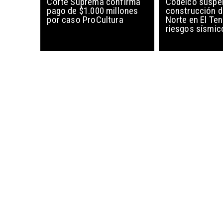
Corte Suprema confirma
Codelco suspe
pago de $1.000 millones
construcción 
por caso ProCultura
Norte en El Ten
riesgos sísmic