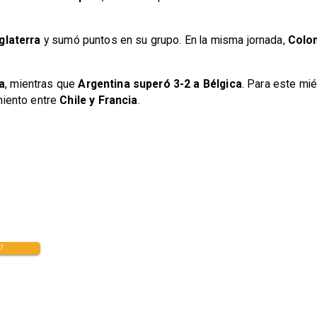
nglaterra
y sumó puntos en su grupo. En la misma jornada,
Colo
a
, mientras que
Argentina superó 3-2 a Bélgica
. Para este mi
miento entre
Chile y Francia
.
7