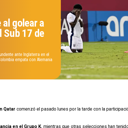
al golear a
l Sub 17 de
undente ante Inglaterra en el
 Colombia empata con Alemania
n Qatar
comenzó el pasado lunes por la tarde con la participac
ancia en el Grupo K
, mientras que otras selecciones han tenid