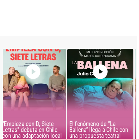
El fenómeno de “La
"Empieza con D, Siete
Ballena” llega a Chile con
Letras" debuta en Chile
una propuesta teatral
con una adaptación local