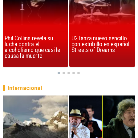
U2 lanza nuevo sencillo
“Africa” de Toto es
con estribillo en español:
considerada la mejor
Streets of Dreams
canción, según la ciencia
Internacional