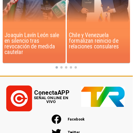
Chile y Venezuela
Feriantes rechazan
formalizan reinicio de
dichos de Camila Flores
relaciones consulares
sobre Fabiola Campillai
ConectaAPP
SEÑAL ONLINE EN
VIVO
Facebook
Twitter