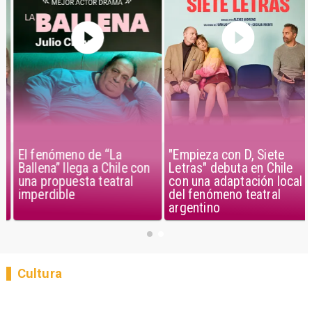
El fenómeno de “La
"Empieza con D, Siete
Ballena” llega a Chile con
Letras" debuta en Chile
una propuesta teatral
con una adaptación local
imperdible
del fenómeno teatral
argentino
Cultura