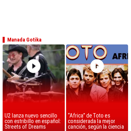
Manada Gotika
U2 lanza nuevo sencillo
“Africa” de Toto es
con estribillo en español:
considerada la mejor
Streets of Dreams
canción, según la ciencia