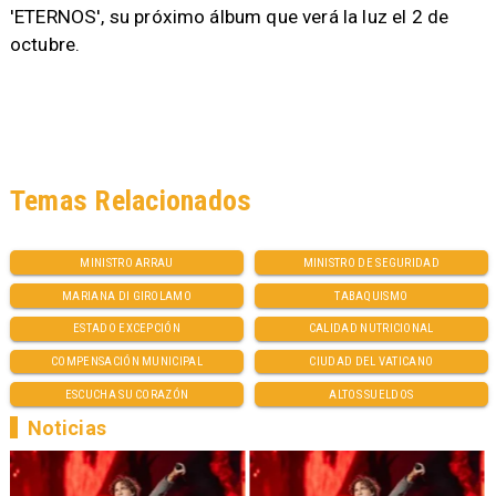
'ETERNOS', su próximo álbum que verá la luz el 2 de
octubre.
Temas Relacionados
MINISTRO ARRAU
MINISTRO DE SEGURIDAD
MARIANA DI GIROLAMO
TABAQUISMO
ESTADO EXCEPCIÓN
CALIDAD NUTRICIONAL
COMPENSACIÓN MUNICIPAL
CIUDAD DEL VATICANO
ESCUCHA SU CORAZÓN
ALTOS SUELDOS
Noticias