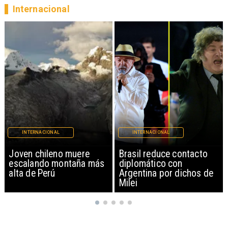
Internacional
INTERNACIONAL
INTERNACIONAL
Brasil reduce contacto
China restringe
diplomático con
exportación de drones a
Argentina por dichos de
EEUU y sanciona
Milei
empresas