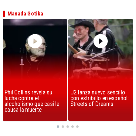
Manada Gotika
U2 lanza nuevo sencillo
“Africa” de Toto es
con estribillo en español:
considerada la mejor
Streets of Dreams
canción, según la ciencia