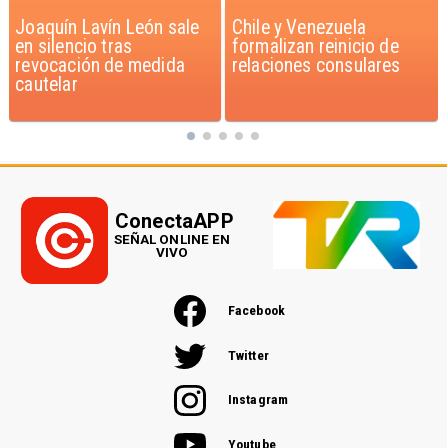
Chile y Venezuela
Feriantes rechazan
formalizan reinicio de
dichos de Camila Flores
relaciones consulares
sobre Fabiola Campillai
ConectaAPP
SEÑAL ONLINE EN
VIVO
Facebook
Twitter
Instagram
Youtube