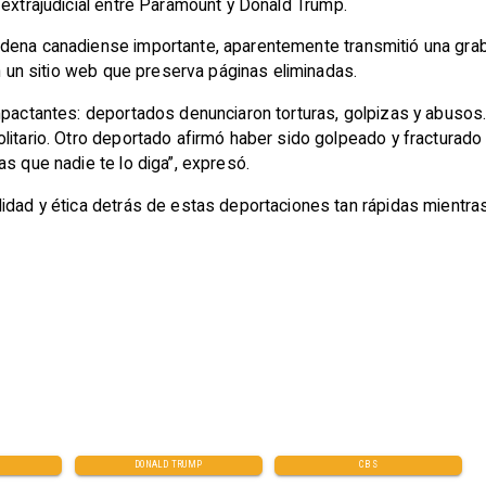
o extrajudicial entre Paramount y Donald Trump.
adena canadiense importante, aparentemente transmitió una gra
en un sitio web que preserva páginas eliminadas.
impactantes: deportados denunciaron torturas, golpizas y abuso
tario. Otro deportado afirmó haber sido golpeado y fracturado al 
s que nadie te lo diga”, expresó.
idad y ética detrás de estas deportaciones tan rápidas mientras
DONALD TRUMP
CBS