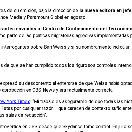
es de su emisión, bajo la dirección de
la nueva editora en jef
dance Media y Paramount Global en agosto.
grantes enviados al Centro de Confinamiento del Terrorism
omo parte de las políticas migratorias agresivas implementadas
ó interrogantes sobre Bari Weiss y si su nombramiento indica un
ués de que se han cumplido todos los rigurosos controles internos
, expresó su descontento al enterarse de que Weiss había optado 
e aprobación en CBS News y era factualmente correcta.
ew York Times
: “Mi trabajo es asegurarme de que todas las his
 listas por cualquier razón —que carecen de contexto suficiente,
as salas de redacción”.
ntrovertida en CBS desde que Skydance tomó control. En julio se