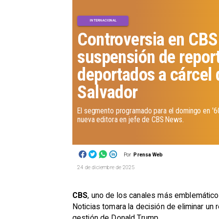
INTERNACIONAL
Controversia en CBS
suspensión de repor
deportados a cárcel 
Salvador
El segmento programado para el domingo en '60 
nueva editora en jefe de CBS News.
Por
Prensa Web
24 de diciembre de 2025
CBS
, uno de los canales más emblemátic
Noticias tomara la decisión de eliminar un
gestión de Donald Trump.