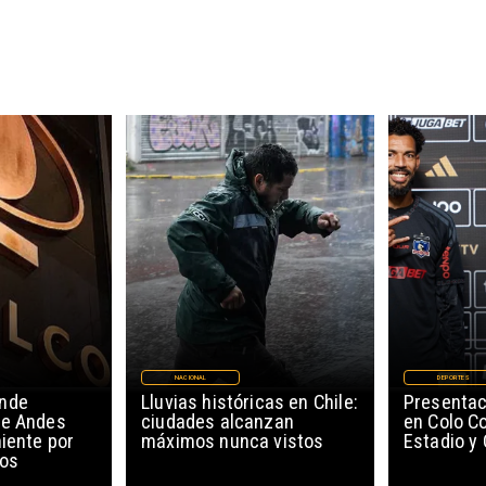
NACIONAL
DEPORTES
ende
Lluvias históricas en Chile:
Presentac
de Andes
ciudades alcanzan
en Colo Co
niente por
máximos nunca vistos
Estadio y
cos