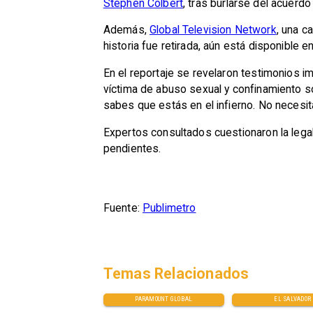
Stephen Colbert
, tras burlarse del acuerd
Además,
Global Television Network
, una c
historia fue retirada, aún está disponible 
En el reportaje se revelaron testimonios 
víctima de abuso sexual y confinamiento soli
sabes que estás en el infierno. No necesita
Expertos consultados cuestionaron la legal
pendientes.
Fuente:
Publimetro
Temas Relacionados
PARAMOUNT GLOBAL
EL SALVADOR