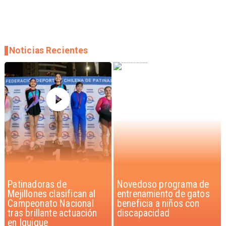
Noticias Recientes
Novedoso programa de
Alarmante hábito en
entrenamiento de gatos
jóvenes de 13 a 15 años
beneficia a niños con
según encuesta del
discapacidad
Minsal