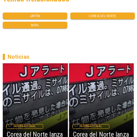
JAPÓN
COREA DEL NORTE
MISIL
Noticias
INTERNACIONAL
INTERNACIONAL
Corea del Norte lanza
Corea del Norte lanza