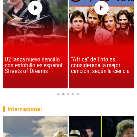
U2 lanza nuevo sencillo
“Africa” de Toto es
con estribillo en español:
considerada la mejor
Streets of Dreams
canción, según la ciencia
Internacional