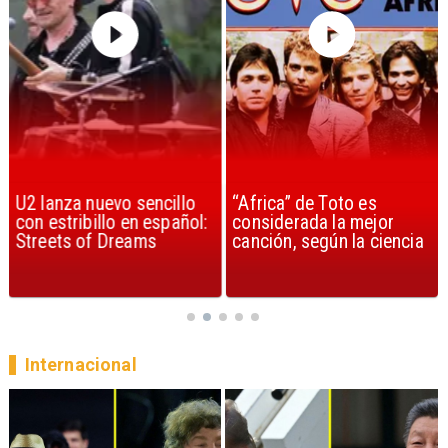
U2 lanza nuevo sencillo
“Africa” de Toto es
con estribillo en español:
considerada la mejor
Streets of Dreams
canción, según la ciencia
Internacional