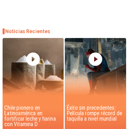
Noticias Recientes
Éxito sin precedentes:
Corte Suprema confirma
Película rompe récord de
pago de $1.000 millones
taquilla a nivel mundial
por caso ProCultura