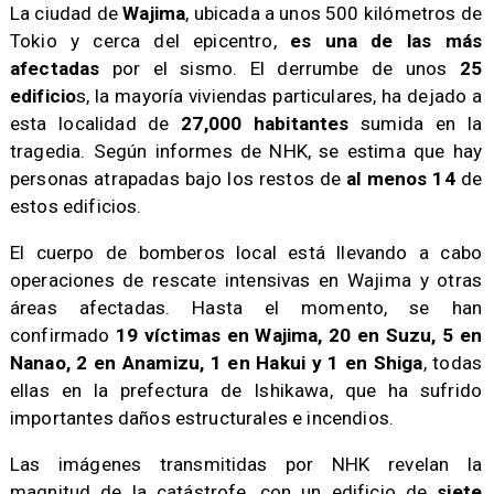
​La ciudad de
Wajima
, ubicada a unos 500 kilómetros de
Tokio y cerca del epicentro,
es una de las más
afectadas
por el sismo. El derrumbe de unos
25
edificio
s, la mayoría viviendas particulares, ha dejado a
esta localidad de
27,000 habitantes
sumida en la
tragedia. Según informes de NHK, se estima que hay
personas atrapadas bajo los restos de
al menos 14
de
estos edificios.
​El cuerpo de bomberos local está llevando a cabo
operaciones de rescate intensivas en Wajima y otras
áreas afectadas. Hasta el momento, se han
confirmado
19 víctimas en Wajima, 20 en Suzu, 5 en
Nanao, 2 en Anamizu, 1 en Hakui y 1 en Shiga
, todas
ellas en la prefectura de Ishikawa, que ha sufrido
importantes daños estructurales e incendios.
​Las imágenes transmitidas por NHK revelan la
magnitud de la catástrofe, con un edificio de
siete