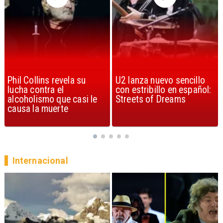
U2 lanza nuevo sencillo
“Africa” de Toto es
con estribillo en español:
considerada la mejor
Streets of Dreams
canción, según la ciencia
Internacional