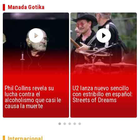
Manada Gotika
U2 lanza nuevo sencillo
“Africa” de Toto es
con estribillo en español:
considerada la mejor
Streets of Dreams
canción, según la ciencia
Internacional