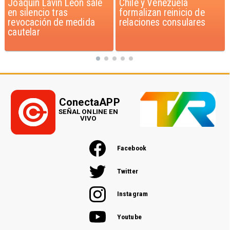
Chile y Venezuela
Feriantes rechazan
formalizan reinicio de
dichos de Camila Flores
relaciones consulares
sobre Fabiola Campillai
ConectaAPP
SEÑAL ONLINE EN
VIVO
Facebook
Twitter
Instagram
Youtube