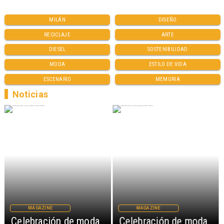
MILÁN
DISEÑO
RECICLAJE
ARTE
DIESEL
SOSTENIBILIDAD
MODA
ESTILO DE VIDA
ESCENARIO
MEMORIA
Noticias
MAGAZINE
MAGAZINE
Celebración de moda
Celebración de moda