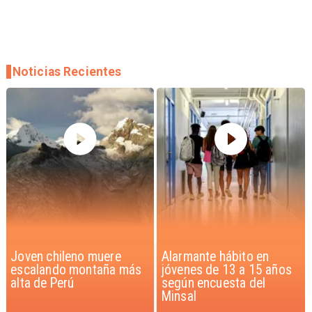
Noticias Recientes
Alarmante hábito en
Aprueban creación del
jóvenes de 13 a 15 años
Parque Sebastián Piñera
según encuesta del
con inversión de $4 mil
Minsal
millones