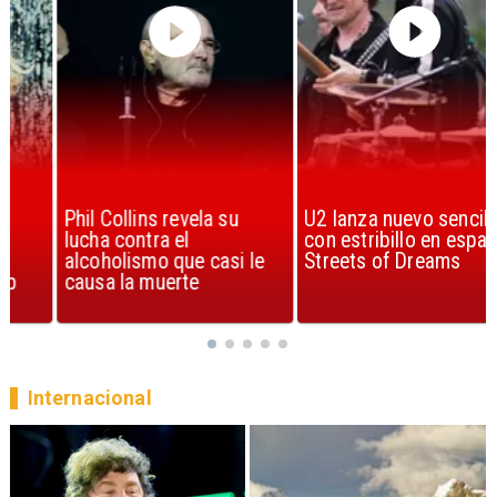
Phil Collins revela su
U2 lanza nuevo sencillo
lucha contra el
con estribillo en español:
alcoholismo que casi le
Streets of Dreams
causa la muerte
Internacional