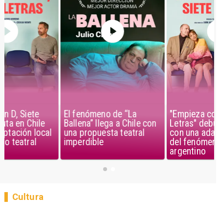
El fenómeno de “La
"Empieza con D, Siete
Ballena” llega a Chile con
Letras" debuta en Chile
una propuesta teatral
con una adaptación local
imperdible
del fenómeno teatral
argentino
Cultura