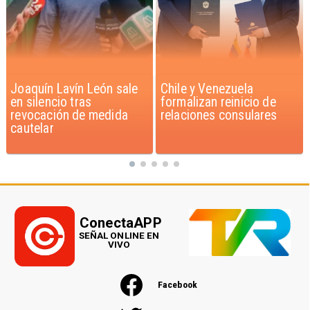
Chile y Venezuela
Feriantes rechazan
formalizan reinicio de
dichos de Camila Flores
relaciones consulares
sobre Fabiola Campillai
ConectaAPP
SEÑAL ONLINE EN
VIVO
Facebook