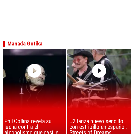
Manada Gotika
U2 lanza nuevo sencillo
“Africa” de Toto es
con estribillo en español:
considerada la mejor
Streets of Dreams
canción, según la ciencia