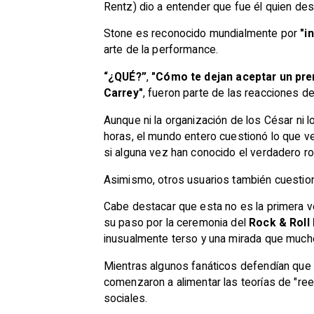
Rentz) dio a entender que fue él quien desf
Stone es reconocido mundialmente por
"i
arte de la performance.
“¿QUÉ?”
,
"Cómo te dejan aceptar un pre
Carrey"
, fueron parte de las reacciones de
Aunque ni la organización de los César ni l
horas, el mundo entero cuestionó lo que veí
si alguna vez han conocido el verdadero ros
Asimismo, otros usuarios también cuestiona
Cabe destacar que esta no es la primera v
su paso por la ceremonia del
Rock & Roll 
inusualmente terso y una mirada que mucho
Mientras algunos fanáticos defendían que 
comenzaron a alimentar las teorías de "re
sociales.