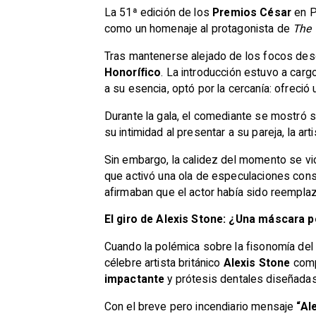
La 51ª edición de los
Premios César
en P
como un homenaje al protagonista de
The
Tras mantenerse alejado de los focos desde
Honorífico
. La introducción estuvo a carg
a su esencia, optó por la cercanía: ofreci
Durante la gala, el comediante se mostró 
su intimidad al presentar a su pareja, la art
Sin embargo, la calidez del momento se vio
que activó una ola de especulaciones cons
afirmaban que el actor había sido reempl
El giro de Alexis Stone: ¿Una máscara p
Cuando la polémica sobre la fisonomía del a
célebre artista británico
Alexis Stone
comp
impactante
y prótesis dentales diseñadas 
Con el breve pero incendiario mensaje
“Al