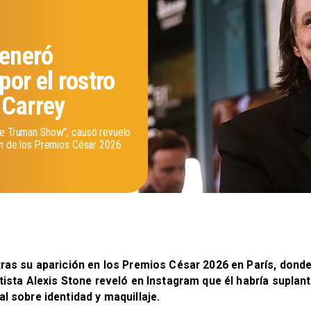
generó
por el rostro
 Carrey
he Truman Show", causó revuelo
ión de los Premios César 2026
tras su aparición en los Premios César 2026 en París, donde
rtista Alexis Stone reveló en Instagram que él habría supl
l sobre identidad y maquillaje.