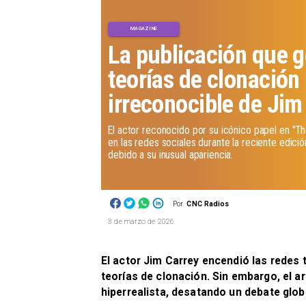
MAGAZINE
La publicación que 
teorías de clonación 
irreconocible de Jim
El actor reconocido por su icónico papel en "T
en las redes sociales durante la reciente edic
debido a su inusual apariencia.
Por
CNC Radios
3 de marzo de 2026
El actor Jim Carrey encendió las redes 
teorías de clonación. Sin embargo, el a
hiperrealista, desatando un debate globa