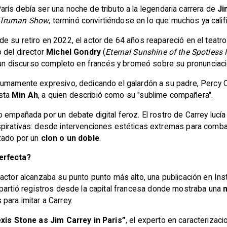
arís debía ser una noche de tributo a la legendaria carrera de
Ji
 Truman Show
, terminó convirtiéndose en lo que muchos ya calific
 su retiro en 2022, el actor de 64 años reapareció en el teatro
o del director
Michel Gondry
(
Eternal Sunshine of the Spotless
ó un discurso completo en francés y bromeó sobre su pronunciac
sumamente expresivo, dedicando el galardón a su padre, Percy Ca
ista
Min Ah
, a quien describió como su "sublime compañera".
 empañada por un debate digital feroz. El rostro de Carrey lucí
pirativas: desde intervenciones estéticas extremas para combati
azado por un
clon o un doble
.
erfecta?
ctor alcanzaba su punto punto más alto, una publicación en Instag
artió registros desde la capital francesa donde mostraba una
para imitar a Carrey.
exis Stone as Jim Carrey in Paris”
, el experto en caracterizac