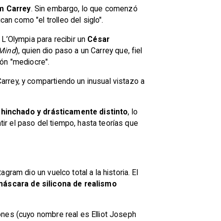
m Carrey
. Sin embargo, lo que comenzó
an como "el trolleo del siglo".
 L’Olympia para recibir un
César
 Mind
), quien dio paso a un Carrey que, fiel
ión "mediocre".
rrey, y compartiendo un inusual vistazo a
a
hinchado y drásticamente distinto
, lo
r el paso del tiempo, hasta teorías que
ram dio un vuelco total a la historia. El
máscara de silicona de realismo
iones (cuyo nombre real es Elliot Joseph