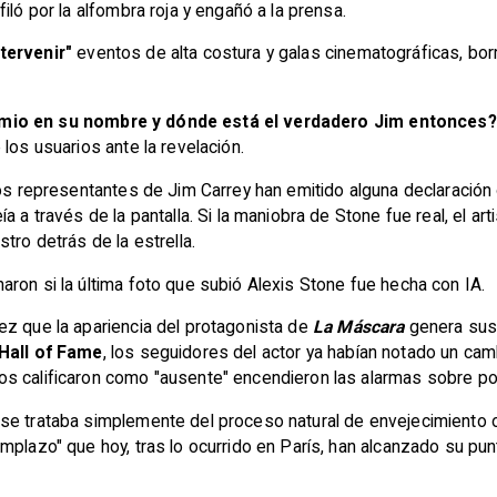
iló por la alfombra roja y engañó a la prensa.
ntervenir"
eventos de alta costura y galas cinematográficas, borra
mio en su nombre y dónde está el verdadero Jim entonces?"
 los usuarios ante la revelación.
os representantes de Jim Carrey han emitido alguna declaración o
a a través de la pantalla. Si la maniobra de Stone fue real, el a
tro detrás de la estrella.
ron si la última foto que subió Alexis Stone fue hecha con IA.
ez que la apariencia del protagonista de
La Máscara
genera sus
Hall of Fame
, los seguidores del actor ya habían notado un camb
s calificaron como "ausente" encendieron las alarmas sobre po
se trataba simplemente del proceso natural de envejecimiento o
emplazo" que hoy, tras lo ocurrido en París, han alcanzado su p