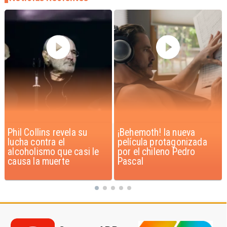
¡Behemoth! la nueva
Ministra de Salud critica
película protagonizada
proyecto “Escucha su
por el chileno Pedro
Corazón”
Pascal