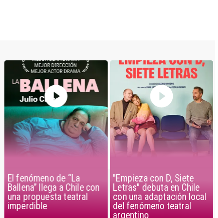
El fenómeno de “La
"Empieza con D, Siete
Ballena” llega a Chile con
Letras" debuta en Chile
una propuesta teatral
con una adaptación local
imperdible
del fenómeno teatral
argentino