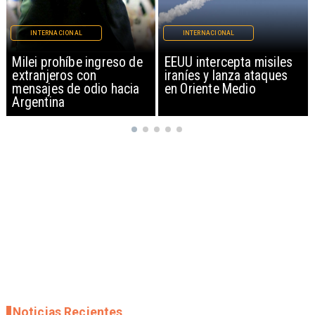
INTERNACIONAL
INTERNACIONAL
EEUU intercepta misiles
Policía alemana abate a
iraníes y lanza ataques
sospechoso por ataque
en Oriente Medio
'islamista' en Marcha del
Orgullo en Berlín
Noticias Recientes