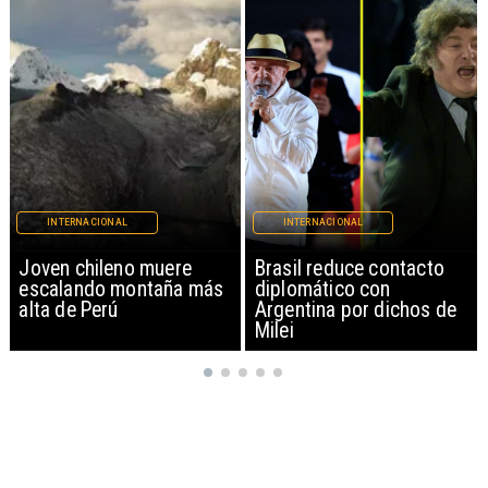
INTERNACIONAL
INTERNACIONAL
Brasil reduce contacto
China restringe
diplomático con
exportación de drones a
Argentina por dichos de
EEUU y sanciona
Milei
empresas