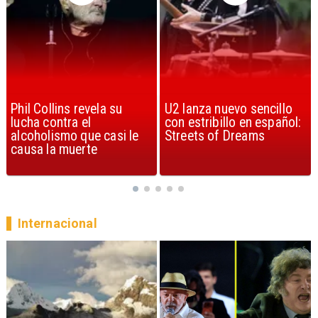
U2 lanza nuevo sencillo
“Africa” de Toto es
con estribillo en español:
considerada la mejor
Streets of Dreams
canción, según la ciencia
Internacional