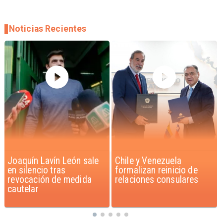
Noticias Recientes
Chile y Venezuela
Feriantes rechazan
formalizan reinicio de
dichos de Camila Flores
relaciones consulares
sobre Fabiola Campillai