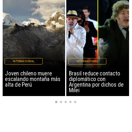
INTERNACIONAL
INTERNACIONAL
Brasil reduce contacto
China restringe
diplomático con
exportación de drones a
Argentina por dichos de
EEUU y sanciona
Milei
empresas