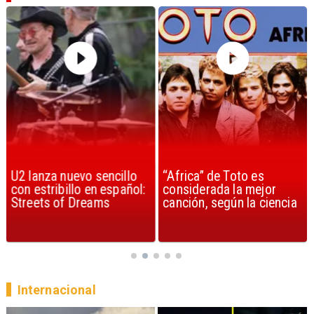
U2 lanza nuevo sencillo
“Africa” de Toto es
con estribillo en español:
considerada la mejor
Streets of Dreams
canción, según la ciencia
Internacional