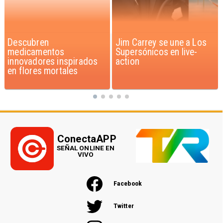
Jim Carrey se une a Los
Iaán: la historia de
Supersónicos en live-
superación que inspira a
action
Chile
ConectaAPP
SEÑAL ONLINE EN
VIVO
Facebook
Twitter