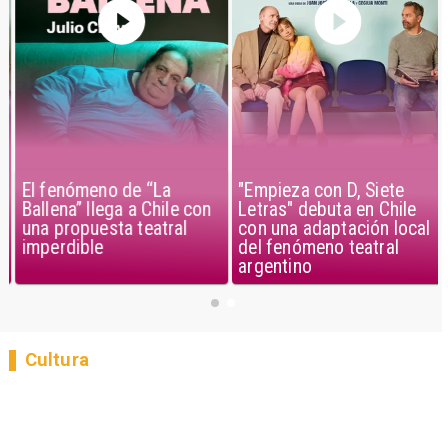
El fenómeno de “La
"Empieza con D, Siete
Ballena” llega a Chile con
Letras" debuta en Chile
una propuesta teatral
con una adaptación local
imperdible
del fenómeno teatral
argentino
Cultura