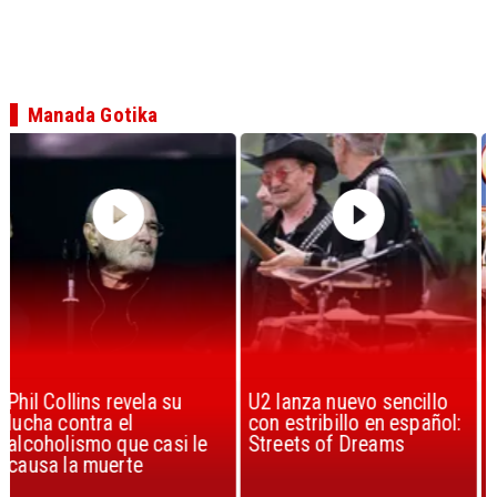
Manada Gotika
U2 lanza nuevo sencillo
“Africa” de Toto es
con estribillo en español:
considerada la mejor
Streets of Dreams
canción, según la ciencia