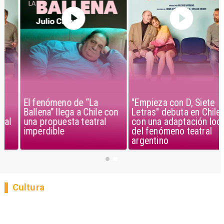
El fenómeno de “La
"Empieza con D, Siete
Ballena” llega a Chile con
Letras" debuta en Chile
una propuesta teatral
con una adaptación local
imperdible
del fenómeno teatral
argentino
Cultura