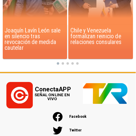
Chile y Venezuela
Feriantes rechazan
formalizan reinicio de
dichos de Camila Flores
relaciones consulares
sobre Fabiola Campillai
ConectaAPP
SEÑAL ONLINE EN
VIVO
Facebook
Twitter