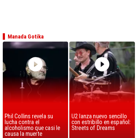
Manada Gotika
U2 lanza nuevo sencillo
“Africa” de Toto es
con estribillo en español:
considerada la mejor
Streets of Dreams
canción, según la ciencia