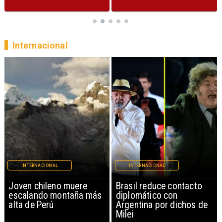
Internacional
INTERNACIONAL
INTERNACIONAL
Brasil reduce contacto
China restringe
diplomático con
exportación de drones a
Argentina por dichos de
EEUU y sanciona
Milei
empresas