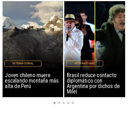
INTERNACIONAL
INTERNACIONAL
Brasil reduce contacto
China restringe
diplomático con
exportación de drones a
Argentina por dichos de
EEUU y sanciona
Milei
empresas