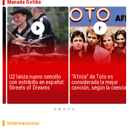
Manada Gotika
U2 lanza nuevo sencillo
“Africa” de Toto es
con estribillo en español:
considerada la mejor
Streets of Dreams
canción, según la ciencia
Internacional