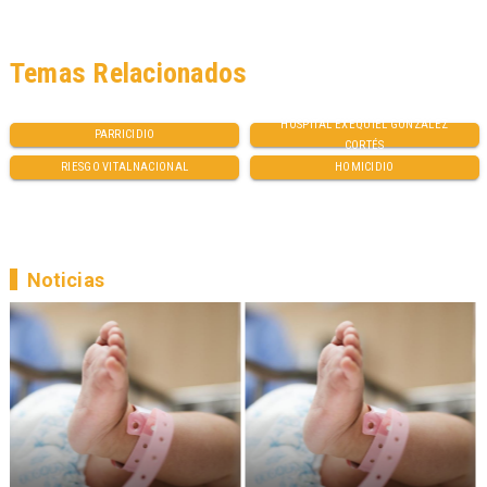
Temas Relacionados
HOSPITAL EXEQUIEL GONZÁLEZ
PARRICIDIO
CORTÉS
RIESGO VITALNACIONAL
HOMICIDIO
Noticias