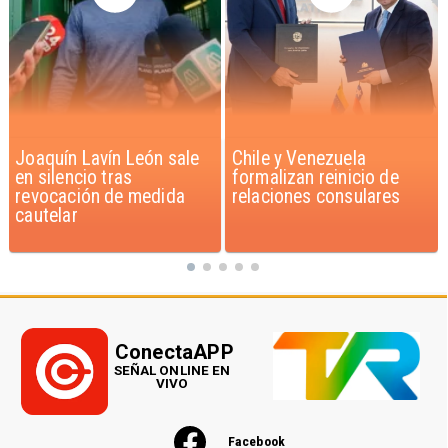
Chile y Venezuela
Feriantes rechazan
formalizan reinicio de
dichos de Camila Flores
relaciones consulares
sobre Fabiola Campillai
ConectaAPP
SEÑAL ONLINE EN
VIVO
Facebook