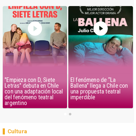
El fenómeno de “La
"Empieza con D, Siete
Ballena” llega a Chile con
Letras" debuta en Chile
una propuesta teatral
con una adaptación local
imperdible
del fenómeno teatral
argentino
Cultura