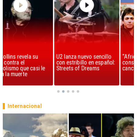
U2 lanza nuevo sencillo
“Africa” de Toto es
con estribillo en español:
considerada la mejor
Streets of Dreams
canción, según la ciencia
Internacional