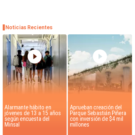
Noticias Recientes
Aprueban creación del
Claudio Bravo baja la
Parque Sebastián Piñera
euforia sobre fichaje de
con inversión de $4 mil
Vozinha
millones