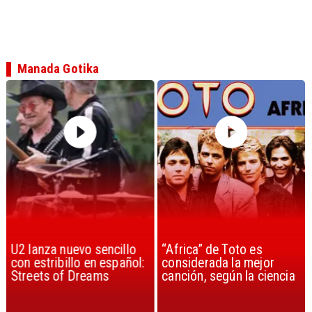
Manada Gotika
U2 lanza nuevo sencillo
“Africa” de Toto es
con estribillo en español:
considerada la mejor
Streets of Dreams
canción, según la ciencia