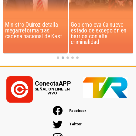
Ministro Quiroz detalla
Gobierno evalúa nuevo
megarreforma tras
estado de excepción en
cadena nacional de Kast
barrios con alta
criminalidad
ConectaAPP
SEÑAL ONLINE EN
VIVO
Facebook
Twitter