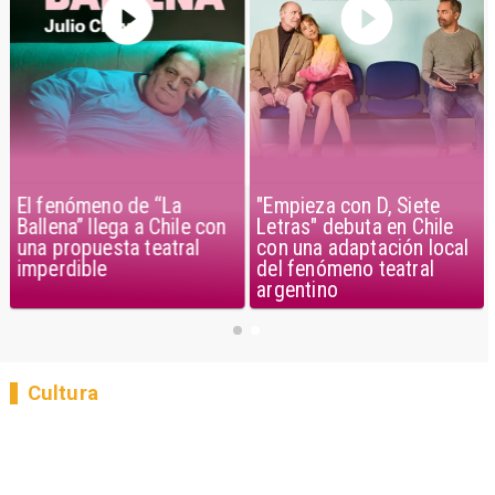
El fenómeno de “La
"Empieza con D, Siete
Ballena” llega a Chile con
Letras" debuta en Chile
una propuesta teatral
con una adaptación local
imperdible
del fenómeno teatral
argentino
Cultura