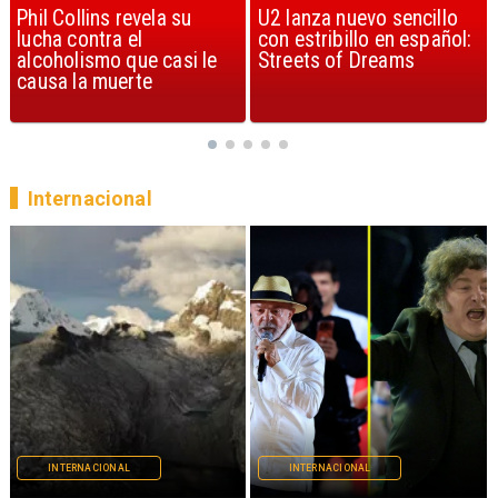
U2 lanza nuevo sencillo
“Africa” de Toto es
con estribillo en español:
considerada la mejor
Streets of Dreams
canción, según la ciencia
Internacional
INTERNACIONAL
INTERNACIONAL