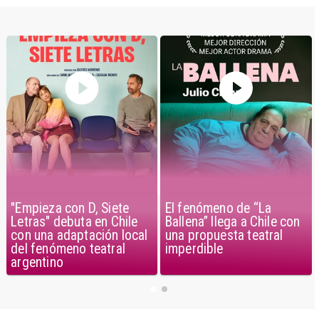
El fenómeno de “La
"Empieza con D, Siete
Ballena” llega a Chile con
Letras" debuta en Chile
una propuesta teatral
con una adaptación local
imperdible
del fenómeno teatral
argentino