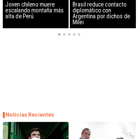
o muere
Brasil reduce contacto
China restringe
ontaña más
diplomático con
exportación de 
Argentina por dichos de
EEUU y sancion
Milei
empresas
Noticias Recientes