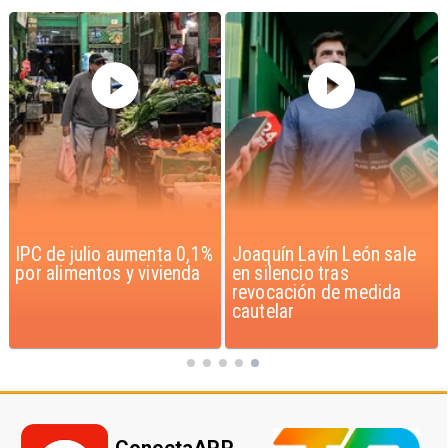
Joaquín Lavín León sale
Chile y Venezuela
en silencio tras
formalizan reinicio de
revocación de medida
relaciones consulares
cautelar
ConectaAPP