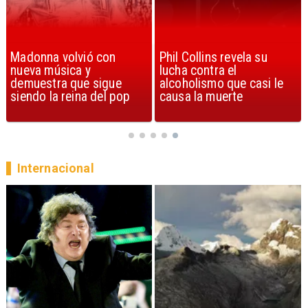
Phil Collins revela su
U2 lanza nuevo sencillo
lucha contra el
con estribillo en español:
alcoholismo que casi le
Streets of Dreams
causa la muerte
Internacional