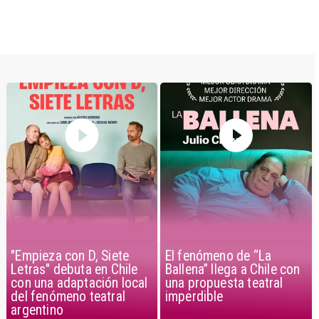
"Empieza con D, Siete
El fenómeno de “La
Letras" debuta en Chile
Ballena” llega a Chile con
con una adaptación local
una propuesta teatral
del fenómeno teatral
imperdible
argentino