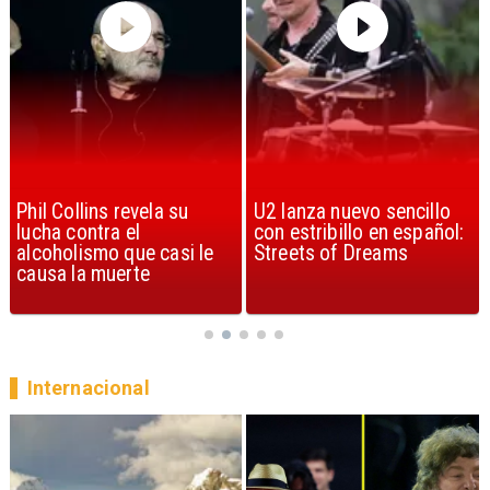
U2 lanza nuevo sencillo
“Africa” de Toto es
con estribillo en español:
considerada la mejor
Streets of Dreams
canción, según la ciencia
Internacional