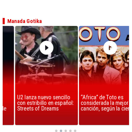
Manada Gotika
U2 lanza nuevo sencillo
“Africa” de Toto es
con estribillo en español:
considerada la mejor
Streets of Dreams
canción, según la ciencia