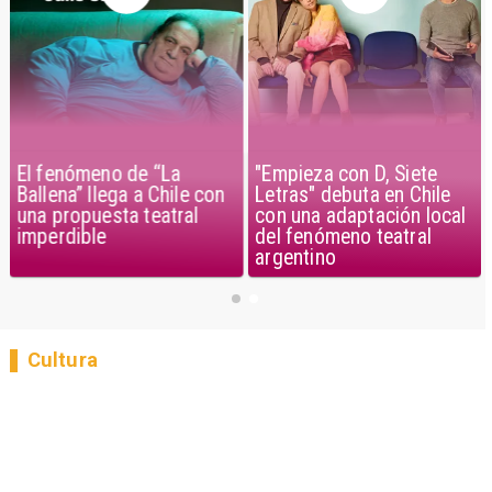
El fenómeno de “La
"Empieza con D, Siete
Ballena” llega a Chile con
Letras" debuta en Chile
una propuesta teatral
con una adaptación local
imperdible
del fenómeno teatral
argentino
Cultura