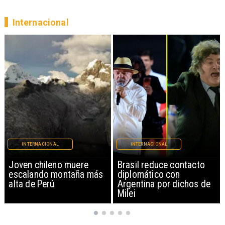
Internacional
INTERNACIONAL
INTERNACIONAL
Brasil reduce contacto
China restringe
diplomático con
exportación de drones a
Argentina por dichos de
EEUU y sanciona
Milei
empresas