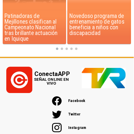
Novedoso programa de
Alarmante hábito en
entrenamiento de gatos
jóvenes de 13 a 15 años
beneficia a niños con
según encuesta del
discapacidad
Minsal
ConectaAPP
SEÑAL ONLINE EN
VIVO
Facebook
Twitter
Instagram