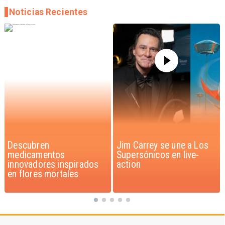
Noticias Recientes
Jim Carrey se une a Los
Iaán: la historia de
Supersónicos en live-
superación que inspira a
action
Chile