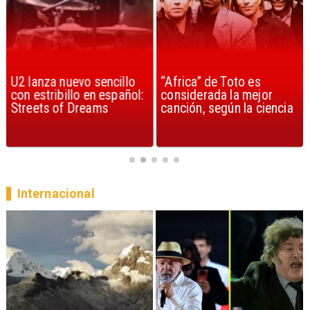
U2 lanza nuevo sencillo
“Africa” de Toto es
con estribillo en español:
considerada la mejor
Streets of Dreams
canción, según la ciencia
Internacional