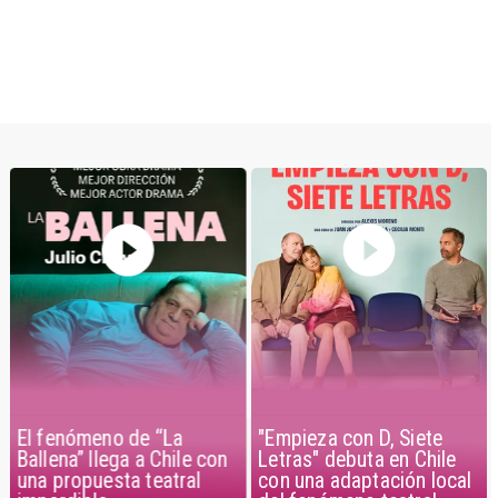
El fenómeno de “La
"Empieza con D, Siete
Ballena” llega a Chile con
Letras" debuta en Chile
una propuesta teatral
con una adaptación local