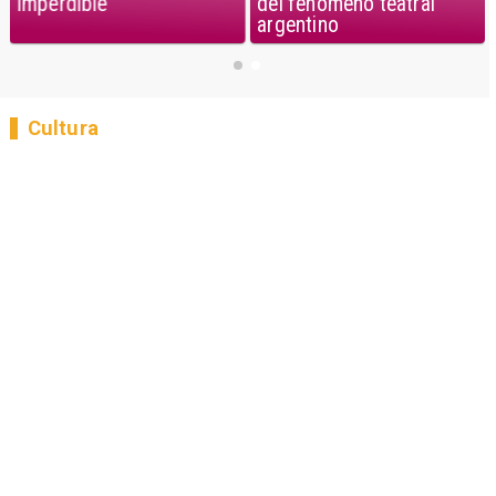
imperdible
del fenómeno teatral
argentino
Cultura