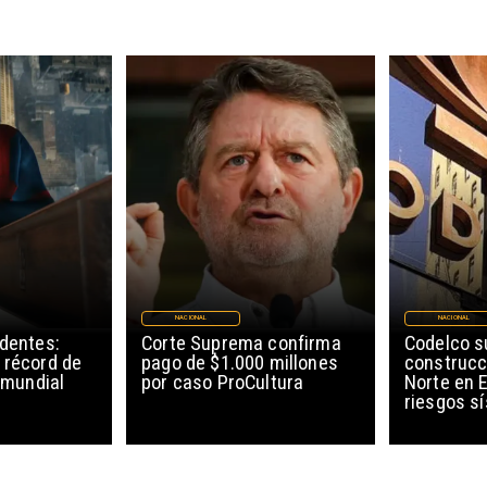
NACIONAL
NACIONAL
edentes:
Corte Suprema confirma
Codelco 
 récord de
pago de $1.000 millones
construcc
l mundial
por caso ProCultura
Norte en E
riesgos s