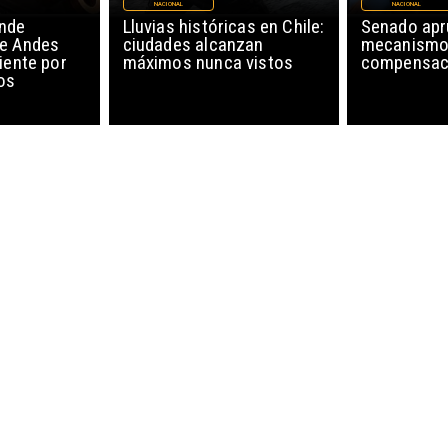
NACIONAL
NACIONAL
nde
Lluvias históricas en Chile:
Senado ap
de Andes
ciudades alcanzan
mecanismo
iente por
máximos nunca vistos
compensaci
os