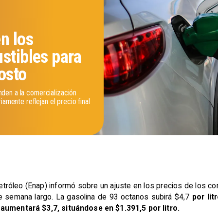
n los
stibles para
osto
den a la comercialización
iamente reflejan el precio final
tróleo (Enap) informó sobre un ajuste en los precios de los com
n de semana largo. La gasolina de 93 octanos subirá $4,7
por li
 aumentará $3,7, situándose en $1.391,5 por litro.