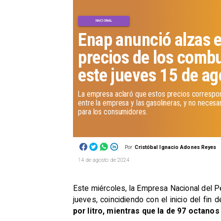
NACIONAL
Enap anunció alzas e
precios de los combu
este jueves 15 de ag
​La empresa aclaró que estos precios correspon
entre la empresa y las gasolineras, y no necesar
para los consumidores.
Por
Cristóbal Ignacio Adones Reyes
14 de agosto de 2024
Este miércoles, la Empresa Nacional del Pe
jueves, coincidiendo con el inicio del fi
por litro, mientras que la de 97 octanos