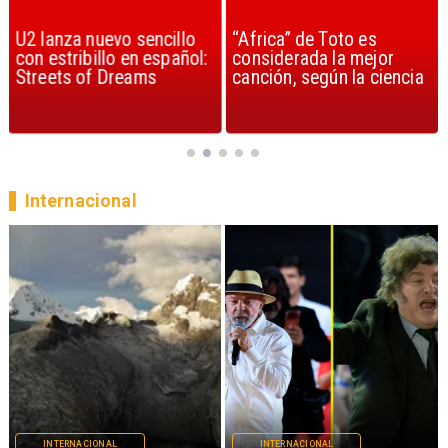
U2 lanza nuevo sencillo
“Africa” de Toto es
con estribillo en español:
considerada la mejor
Streets of Dreams
canción, según la ciencia
Internacional
INTERNACIONAL
INTERNACIONAL