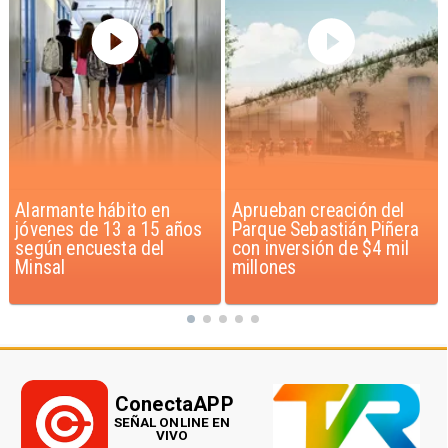
Aprueban creación del
Claudio Bravo baja la
Parque Sebastián Piñera
euforia sobre fichaje de
con inversión de $4 mil
Vozinha
millones
ConectaAPP
SEÑAL ONLINE EN
VIVO