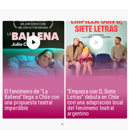
El fenómeno de “La
"Empieza con D, Siete
Ballena” llega a Chile con
Letras" debuta en Chile
una propuesta teatral
con una adaptación local
imperdible
del fenómeno teatral
argentino