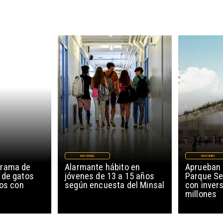
NACIONAL
REGIONES
grama de
Alarmante hábito en
Aprueban 
 de gatos
jóvenes de 13 a 15 años
Parque Se
ños con
según encuesta del Minsal
con invers
millones