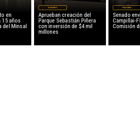
REGIONES
NACIONAL
to en
Aprueban creación del
Senado env
a 15 años
Parque Sebastián Piñera
Campillai-F
 del Minsal
con inversión de $4 mil
Comisión d
millones