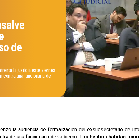
nsalve
e
so de
frenta la justicia este viernes
ón contra una funcionaria de
enzó la audiencia de formalización del exsubsecretario de Int
ontra de una funcionaria de Gobierno.
Los hechos habrían ocurri