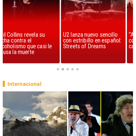
U2 lanza nuevo sencillo
“Africa” de Toto es
con estribillo en español:
considerada la mejor
Streets of Dreams
canción, según la ciencia
Internacional