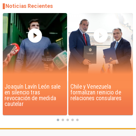
Noticias Recientes
Chile y Venezuela
Feriantes rechazan
formalizan reinicio de
dichos de Camila Flores
relaciones consulares
sobre Fabiola Campillai