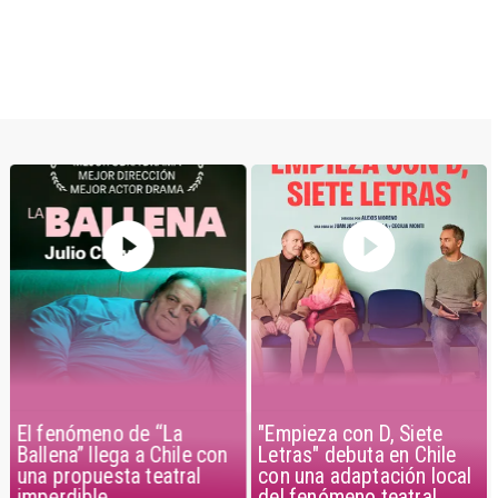
El fenómeno de “La
"Empieza con D, Siete
Ballena” llega a Chile con
Letras" debuta en Chile
una propuesta teatral
con una adaptación local
imperdible
del fenómeno teatral