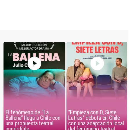
El fenómeno de “La
"Empieza con D, Siete
Ballena” llega a Chile con
Letras" debuta en Chile
una propuesta teatral
con una adaptación local
imperdible
del fenómeno teatral