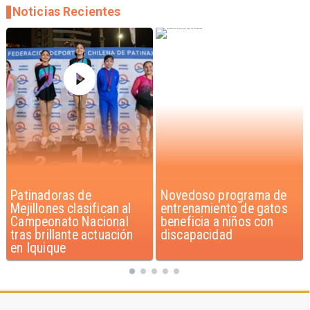
Noticias Recientes
Novedoso programa de
Alarmante hábito en
entrenamiento de gatos
jóvenes de 13 a 15 años
beneficia a niños con
según encuesta del
discapacidad
Minsal