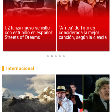
U2 lanza nuevo sencillo
“Africa” de Toto es
con estribillo en español:
considerada la mejor
Streets of Dreams
canción, según la ciencia
Internacional