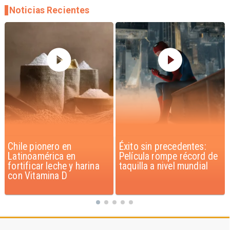
Noticias Recientes
Éxito sin precedentes:
Corte Suprema confirma
Película rompe récord de
pago de $1.000 millones
taquilla a nivel mundial
por caso ProCultura