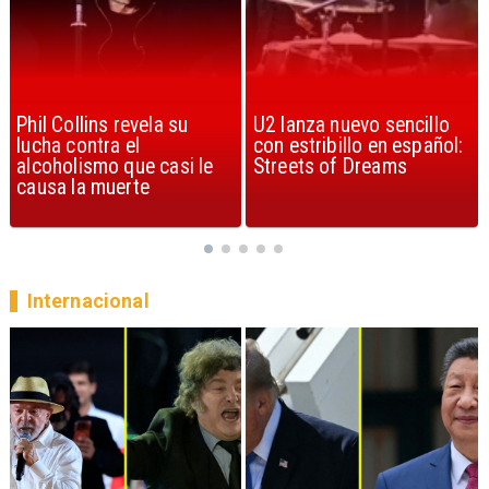
U2 lanza nuevo sencillo
“Africa” de Toto es
con estribillo en español:
considerada la mejor
Streets of Dreams
canción, según la ciencia
Internacional