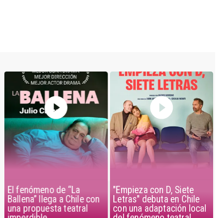
El fenómeno de “La
"Empieza con D, Siete
Ballena” llega a Chile con
Letras" debuta en Chile
una propuesta teatral
con una adaptación local
imperdible
del fenómeno teatral