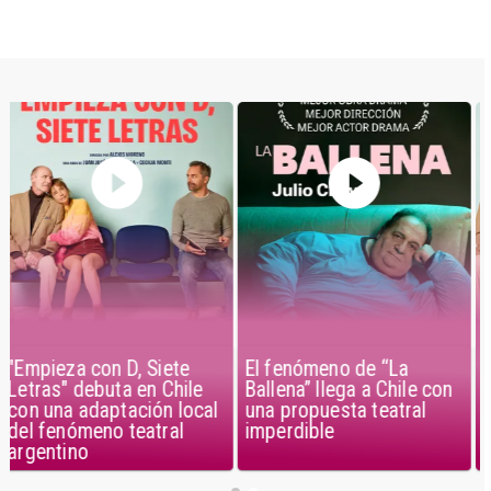
El fenómeno de “La
"Empieza con D, Siete
Ballena” llega a Chile con
Letras" debuta en Chile
una propuesta teatral
con una adaptación local
imperdible
del fenómeno teatral
argentino