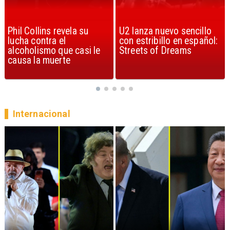
U2 lanza nuevo sencillo
“Africa” de Toto es
con estribillo en español:
considerada la mejor
Streets of Dreams
canción, según la ciencia
Internacional