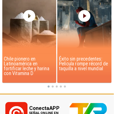
Éxito sin precedentes:
Corte Suprema confirma
Película rompe récord de
pago de $1.000 millones
taquilla a nivel mundial
por caso ProCultura
ConectaAPP
SEÑAL ONLINE EN