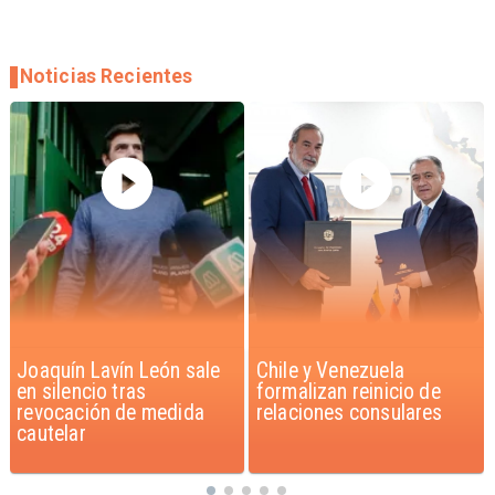
Noticias Recientes
Chile y Venezuela
Feriantes rechazan
formalizan reinicio de
dichos de Camila Flores
relaciones consulares
sobre Fabiola Campillai