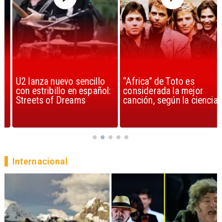
U2 lanza nuevo sencillo
“Africa” de Toto es
con estribillo en español:
considerada la mejor
Streets of Dreams
canción, según la ciencia
Internacional