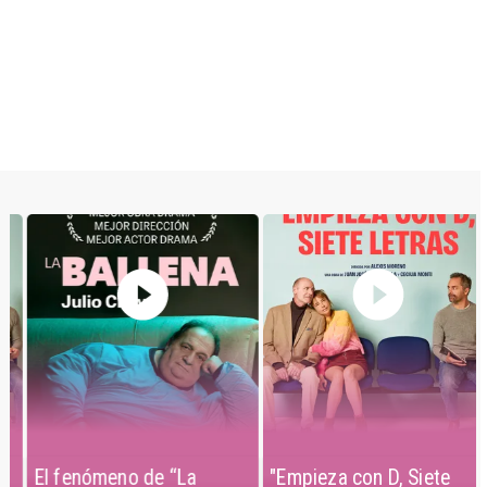
El fenómeno de “La
"Empieza con D, Siete