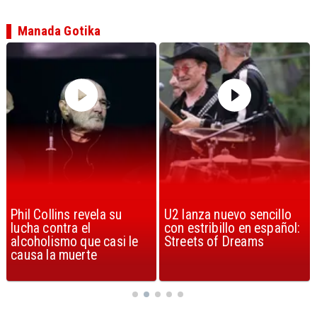
Manada Gotika
U2 lanza nuevo sencillo
“Africa” de Toto es
con estribillo en español:
considerada la mejor
Streets of Dreams
canción, según la ciencia