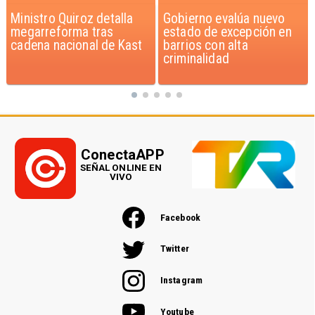
Gobierno evalúa nuevo
Chile pionero en
estado de excepción en
Latinoamérica en
barrios con alta
fortificar leche y harina
criminalidad
con Vitamina D
ConectaAPP
SEÑAL ONLINE EN
VIVO
Facebook
Twitter
Instagram
Youtube