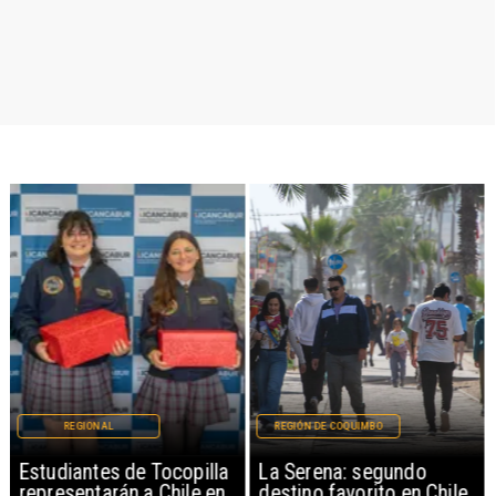
REGIONAL
REGIÓN DE COQUIMBO
Estudiantes de Tocopilla
La Serena: segundo
representarán a Chile en
destino favorito en Chile