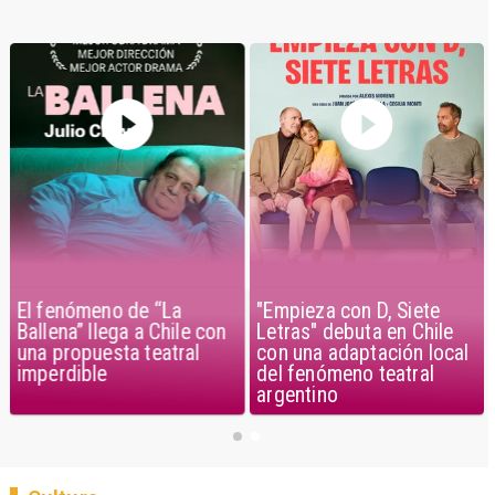
El fenómeno de “La
"Empieza con D, Siete
Ballena” llega a Chile con
Letras" debuta en Chile
una propuesta teatral
con una adaptación local
imperdible
del fenómeno teatral
argentino