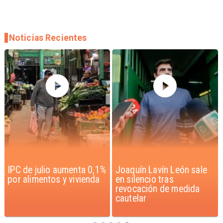
Noticias Recientes
IPC de julio aumenta 0,1%
Joaquín Lavín León sale
por alimentos y vivienda
en silencio tras
revocación de medida
cautelar