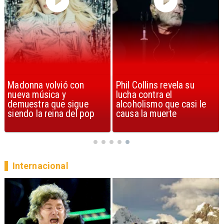
Phil Collins revela su
U2 lanza nuevo sencillo
lucha contra el
con estribillo en español:
alcoholismo que casi le
Streets of Dreams
causa la muerte
Internacional