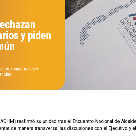
 rechazan
rios y piden
omún
al en zonas rurales y
encias.
(ACHM) reafirmó su unidad tras el Encuentro Nacional de Alcalde
tar de manera transversal las discusiones con el Ejecutivo y e