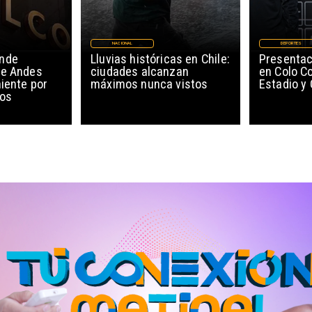
NACIONAL
DEPORTES
ende
Lluvias históricas en Chile:
Presentac
de Andes
ciudades alcanzan
en Colo Co
niente por
máximos nunca vistos
Estadio y
cos