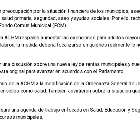
on preocupación por la situación financiera de los municipios, 
salud primaria, seguridad, aseo y ayudas sociales. Por ello, re
el Fondo Común Municipal (FCM).
 la ACHM respaldó aumentar las exenciones para adultos mayore
alaron, la medida debería focalizarse en quienes realmente lo n
ir una discusión sobre una nueva ley de rentas municipales y n
uesta original para avanzar en acuerdos con el Parlamento.
orio de la ACHM a la modificación de la Ordenanza General de 
 sensibles como salud. También advirtieron sobre la situación q
lsará una agenda de trabajo enfocada en Salud, Educación y Segu
ecursos municipales.