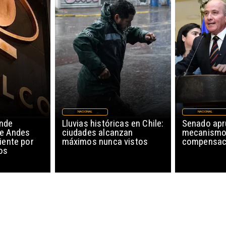
NACIONAL
NACIONAL
nde
Lluvias históricas en Chile:
Senado ap
de Andes
ciudades alcanzan
mecanismo
iente por
máximos nunca vistos
compensaci
os