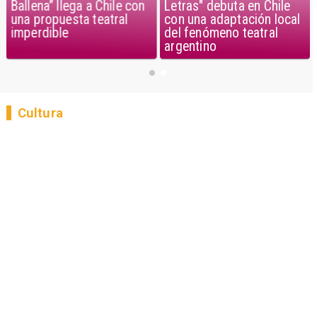
Ballena” llega a Chile con
Letras" debuta en Chile
una propuesta teatral
con una adaptación local
imperdible
del fenómeno teatral
argentino
Cultura