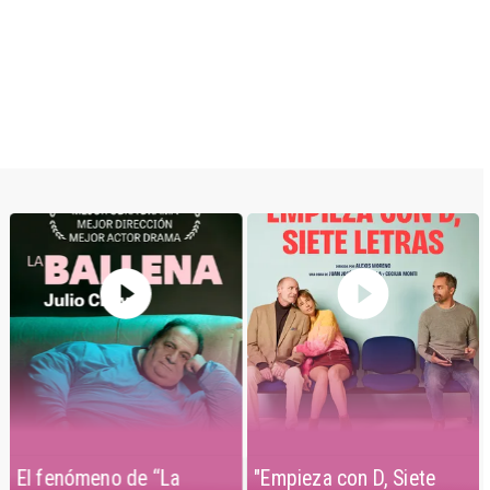
El fenómeno de “La
"Empieza con D, Siete