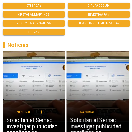
CYBERDAY
DIPUTADOS UDI
CRISTÓBAL MARTÍNEZ
INVESTIGARÁN
PUBLICIDAD ENGAÑOSA
JUAN MANUEL FUENZALIDA
SERNAC
Noticias
NACIONAL
NACIONAL
Solicitan al Sernac
Solicitan al Sernac
investigar publicidad
investigar publicidad