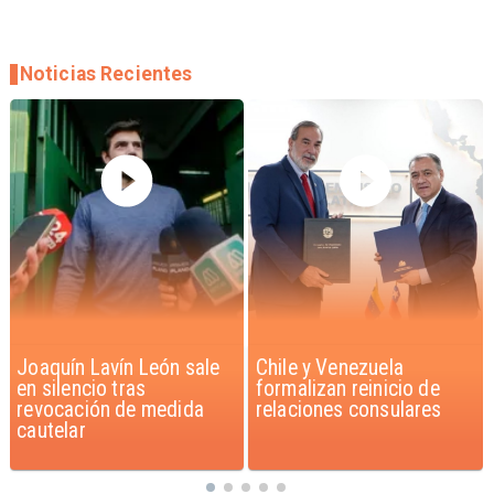
Noticias Recientes
Chile y Venezuela
Feriantes rechazan
formalizan reinicio de
dichos de Camila Flores
relaciones consulares
sobre Fabiola Campillai