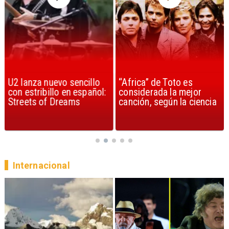
U2 lanza nuevo sencillo
“Africa” de Toto es
con estribillo en español:
considerada la mejor
Streets of Dreams
canción, según la ciencia
Internacional