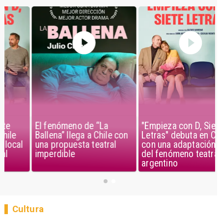
El fenómeno de “La
"Empieza con D, Siete
Ballena” llega a Chile con
Letras" debuta en Chile
una propuesta teatral
con una adaptación local
imperdible
del fenómeno teatral
argentino
Cultura