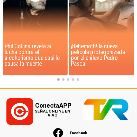
¡Behemoth! la nueva
Ministra de Salud critica
película protagonizada
proyecto “Escucha su
por el chileno Pedro
Corazón”
Pascal
ConectaAPP
SEÑAL ONLINE EN
VIVO
Facebook