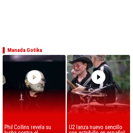
Manada Gotika
U2 lanza nuevo sencillo
“Africa” de Toto es
con estribillo en español:
considerada la mejor