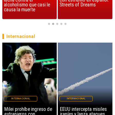
Streets of Dreams
canción, según la ciencia
Internacional
INTERNACIONAL
INTERNACIONAL
EEUU intercepta misiles
Policía alemana abate a
iraníes y lanza ataques
sospechoso por ataque