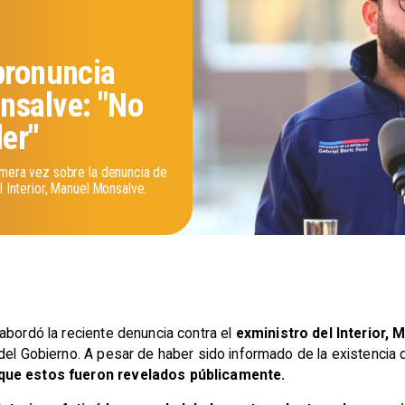
pronuncia
nsalve: "No
er"
rimera vez sobre la denuncia de
l Interior, Manuel Monsalve.
abordó la reciente denuncia contra el
exministro del Interior,
del Gobierno. A pesar de haber sido informado de la existencia 
 que estos fueron revelados públicamente.