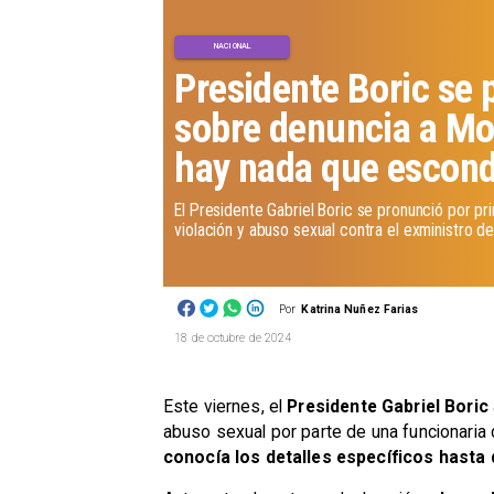
NACIONAL
Presidente Boric se 
sobre denuncia a Mo
hay nada que escond
​El Presidente Gabriel Boric se pronunció por p
violación y abuso sexual contra el exministro de
Por
Katrina Nuñez Farias
18 de octubre de 2024
Este viernes, el
Presidente Gabriel Boric
abuso sexual por parte de una funcionaria 
conocía los detalles específicos hasta