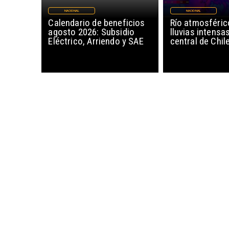
NACIONAL
NACIONAL
Calendario de beneficios
Río atmosféric
agosto 2026: Subsidio
lluvias intensa
Eléctrico, Arriendo y SAE
central de Chil