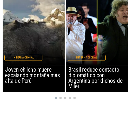
INTERNACIONAL
INTERNACIONAL
Brasil reduce contacto
China restringe
diplomático con
exportación de drones a
Argentina por dichos de
EEUU y sanciona
Milei
empresas