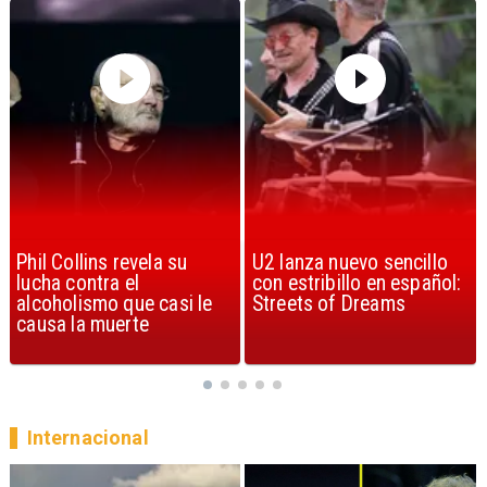
U2 lanza nuevo sencillo
“Africa” de Toto es
con estribillo en español:
considerada la mejor
Streets of Dreams
canción, según la ciencia
Internacional