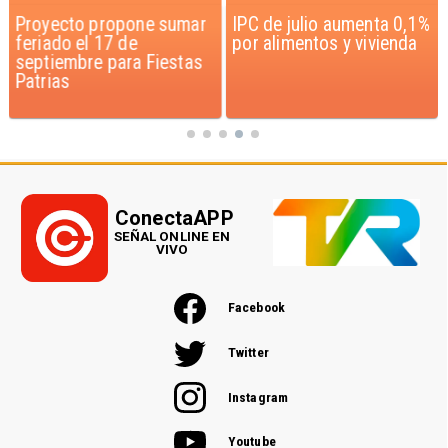
Proyecto propone sumar
IPC de julio aumenta 0,1%
feriado el 17 de
por alimentos y vivienda
septiembre para Fiestas
Patrias
ConectaAPP
SEÑAL ONLINE EN
VIVO
Facebook
Twitter
Instagram
Youtube