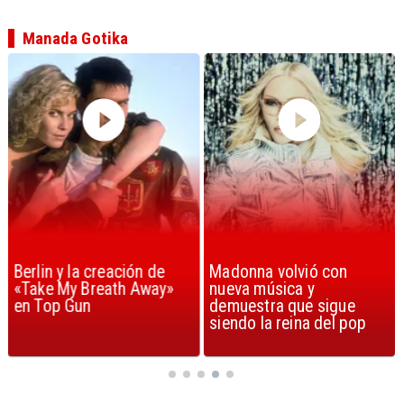
Manada Gotika
Berlin y la creación de
Madonna volvió con
«Take My Breath Away»
nueva música y
en Top Gun
demuestra que sigue
siendo la reina del pop