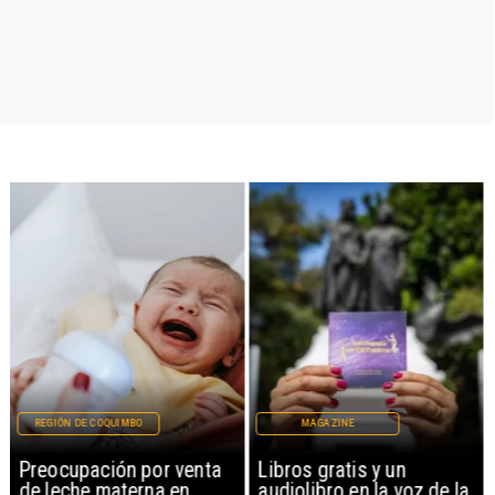
REGIÓN DE COQUIMBO
MAGAZINE
Preocupación por venta
Libros gratis y un
de leche materna en
audiolibro en la voz de la