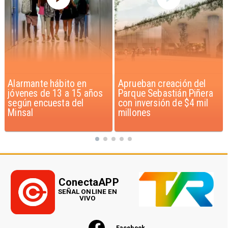
Aprueban creación del
Claudio Bravo baja la
Parque Sebastián Piñera
euforia sobre fichaje de
con inversión de $4 mil
Vozinha
millones
ConectaAPP
SEÑAL ONLINE EN
VIVO
Facebook