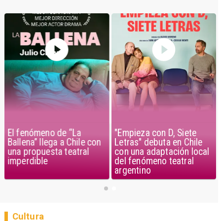
El fenómeno de “La
"Empieza con D, Siete
Ballena” llega a Chile con
Letras" debuta en Chile
una propuesta teatral
con una adaptación local
imperdible
del fenómeno teatral
argentino
Cultura